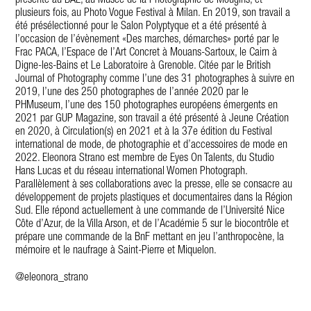
présenté au BAL, au Musée de la Photographie de Mougins, et
plusieurs fois, au Photo Vogue Festival à Milan. En 2019, son travail a
été présélectionné pour le Salon Polyptyque et a été présenté à
l’occasion de l’évènement «Des marches, démarches» porté par le
Frac PACA, l’Espace de l’Art Concret à Mouans-Sartoux, le Cairn à
Digne-les-Bains et Le Laboratoire à Grenoble. Citée par le British
Journal of Photography comme l’une des 31 photographes à suivre en
2019, l’une des 250 photographes de l’année 2020 par le
PHMuseum, l’une des 150 photographes européens émergents en
2021 par GUP Magazine, son travail a été présenté à Jeune Création
en 2020, à Circulation(s) en 2021 et à la 37e édition du Festival
international de mode, de photographie et d’accessoires de mode en
2022. Eleonora Strano est membre de Eyes On Talents, du Studio
Hans Lucas et du réseau international Women Photograph.
Parallèlement à ses collaborations avec la presse, elle se consacre au
développement de projets plastiques et documentaires dans la Région
Sud. Elle répond actuellement à une commande de l’Université Nice
Côte d’Azur, de la Villa Arson, et de l’Académie 5 sur le biocontrôle et
prépare une commande de la BnF mettant en jeu l’anthropocène, la
mémoire et le naufrage à Saint-Pierre et Miquelon.
@eleonora_strano